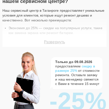
нашем сервисном центре?
Наш сервисный центр в Таганроге предоставляет уникальные
условия для клиентов, которые ищут ремонт дешево и
качественно. Вот несколько преимуществ:
Экономия до 25% — скидки на популярные услуги, такие
как замена экрана или ремонт батареи.
Быстрое выполнение — ремонт техники занимает
Развернуть
минимум времени благодаря опытным мастерам.
Гарантия качества — на все работы и запчасти
предоставляется гарантия.
Доставка курьером — бесплатная услуга доставки для
Только до 09.08.2026
вашего удобства.
предоставляем
скидку в
Оригинальные запчасти — используем только
размере 25%
от стоимости
сертифицированные комплектующие.
ремонта. Оставьте заявку
Актуальные акции на ремонт Tion в
и наш менеджер свяжется
Таганроге
с Вами в течение 15 минут
-25%
В нашем сервисном центре вы найдете разнообразные
предложения, которые сделают ремонт вашей техники еще
доступнее. Например, скидка 15% на постгарантийный ремонт
или 25% на первое обращение в наш сервис. Ремонт по