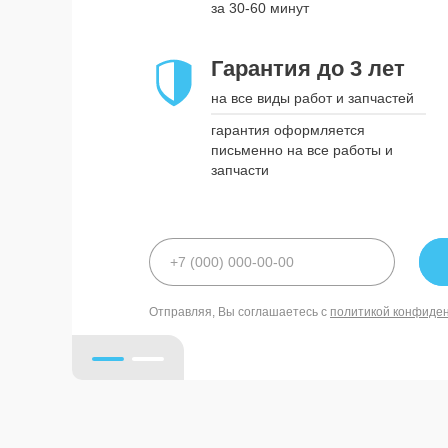
за 30-60 минут
Гарантия до 3 лет
Гарантия до 3 лет
на все виды работ и запчастей
на все виды работ и запчастей
гарантия оформляется письменно
гарантия оформляется
на все работы и запчасти
письменно на все работы и
запчасти
политикой конфиде
Отправляя, Вы соглашаетесь с
политикой конфиде