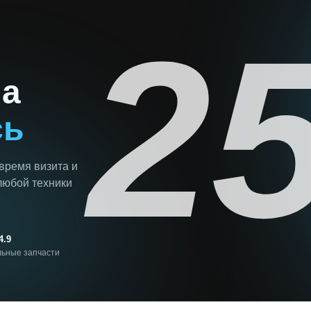
2
на
сь
 время визита и
любой техники
4.9
ьные запчасти