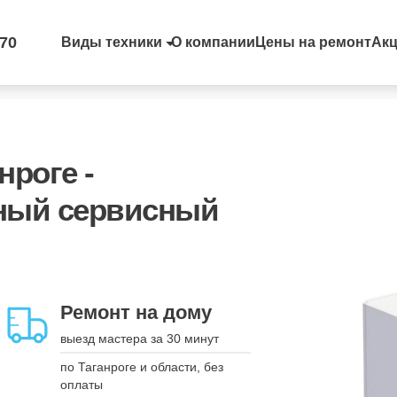
-70
Виды техники
О компании
Цены на ремонт
Ак
нроге -
ный сервисный
Запись на удобное
время
Ремонт на дому
вы выбираете - мы
выезд мастера за 30 минут
подстраиваемся
по Таганроге и области, без
укажите дату, время и модель
оплаты
устройства, а мы свяжемся для