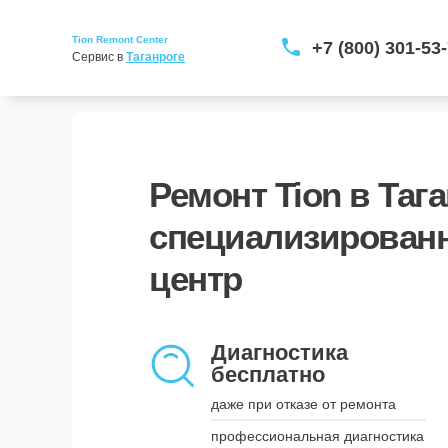
Tion Remont Center
+7 (800) 301-53
Сервис в 
Таганроге
Ремонт Tion в Тага
специализирован
центр
Курьерская доставка
заберём и вернём устройство
Диагностика
бесплатно
наши курьеры приедут в удобное
для вас время и привезут
даже при отказе от ремонта
устройство обратно, когда оно
будет готово
профессиональная диагностика