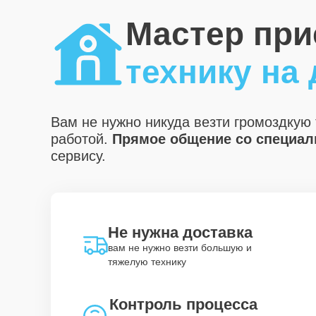
Мастер при
технику на
Вам не нужно никуда везти громоздкую 
работой.
Прямое общение со специали
сервису.
Не нужна доставка
вам не нужно везти большую и
тяжелую технику
Контроль процесса