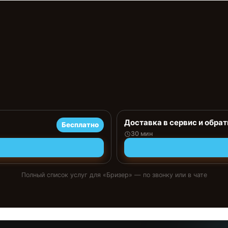
Доставка в сервис и обрат
Бесплатно
30 мин
Полный список услуг для «
Бризер
» — по звонку или в чате